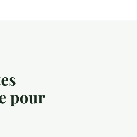
tes
se pour
?