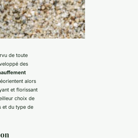
rvu de toute
éveloppé des
hauffement
réorientent alors
ant et florissant
eilleur choix de
s et du type de
ion