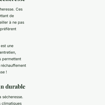
cheresse. Ces
ettant de
iller à ne pas
 préfèrent
 est une
entretien,
s permettent
e réchauffement
sse !
in durable
la sécheresse.
s climatiques