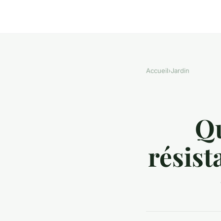
Accueil
›
Jardin
Qu
résist