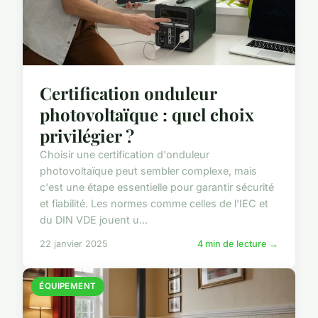
Certification onduleur
photovoltaïque : quel choix
privilégier ?
Choisir une certification d'onduleur
photovoltaïque peut sembler complexe, mais
c'est une étape essentielle pour garantir sécurité
et fiabilité. Les normes comme celles de l'IEC et
du DIN VDE jouent u...
22 janvier 2025
4 min de lecture →
ÉQUIPEMENT