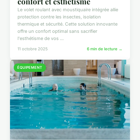
confort et esthétisme
Le volet roulant avec moustiquaire intégrée allie
protection contre les insectes, isolation
thermique et sécurité. Cette solution innovante
offre un confort optimal sans sacrifier
l'esthétisme de vos ...
11 octobre 2025
6 min de lecture →
ÉQUIPEMENT