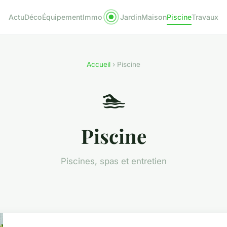
Actu
Déco
Équipement
Immo
Jardin
Maison
Piscine
Travaux
Accueil
› Piscine
🏊
Piscine
Piscines, spas et entretien