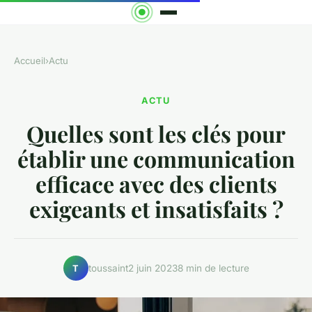
Accueil
›
Actu
ACTU
Quelles sont les clés pour
établir une communication
efficace avec des clients
exigeants et insatisfaits ?
toussaint
2 juin 2023
8 min de lecture
T