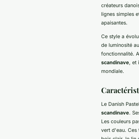
créateurs danoi
lignes simples 
apaisantes.
Ce style a évol
de luminosité au
fonctionnalité. 
scandinave
, et
mondiale.
Caractéris
Le Danish Paste
scandinave
. Se
Les couleurs pa
vert d'eau. Ces
bois clair, le l