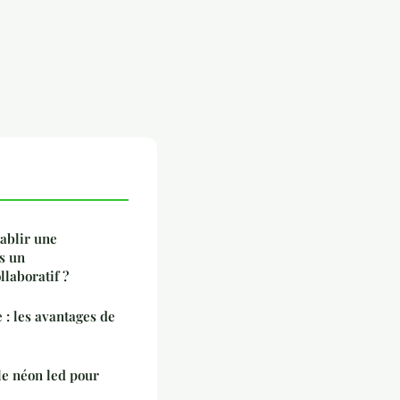
tablir une
s un
laboratif ?
: les avantages de
 le néon led pour