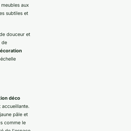
s meubles aux
s subtiles et
 de douceur et
t de
écoration
'échelle
tion déco
 accueillante.
jaune pâle et
els comme le
ré de l'espace.