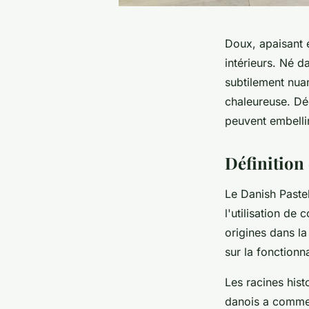
Doux, apaisant e
intérieurs. Né d
subtilement nua
chaleureuse. Déc
peuvent embellir
Définition 
Le Danish Paste
l'utilisation de
origines dans l
sur la fonctionna
Les racines hist
danois a commen