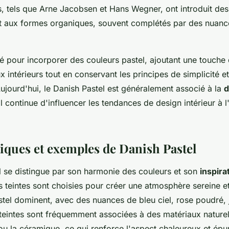
s, tels que Arne Jacobsen et Hans Wegner, ont introduit de
et aux formes organiques, souvent complétés par des nuance
ué pour incorporer des couleurs pastel, ajoutant une touche
x intérieurs tout en conservant les principes de simplicité e
Aujourd'hui, le Danish Pastel est généralement associé à la
d
 il continue d'influencer les tendances de design intérieur à l
tiques et exemples de Danish Pastel
l se distingue par son harmonie des couleurs et son
inspira
s teintes sont choisies pour créer une atmosphère sereine et
stel dominent, avec des nuances de bleu ciel, rose poudré, 
 teintes sont fréquemment associées à des matériaux natur
in ou la céramique, ce qui renforce l'aspect chaleureux et épu