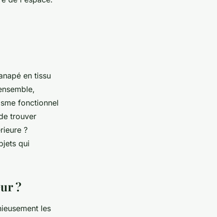
anapé en tissu
'ensemble,
lisme fonctionnel
 de trouver
rieure ?
jets qui
ur ?
nieusement les