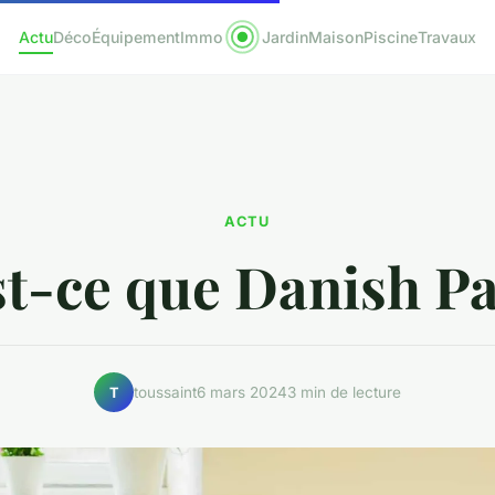
Actu
Déco
Équipement
Immo
Jardin
Maison
Piscine
Travaux
ACTU
t-ce que Danish Pa
toussaint
6 mars 2024
3 min de lecture
T