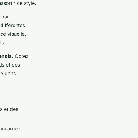
ssortir ce style.
 par
différentes
ce visuelle,
és.
anois
. Optez
ds et des
lé dans
es et des
 incarnent