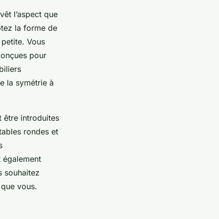
evêt l’aspect que
ptez la forme de
 petite. Vous
 conçues pour
iliers
de la symétrie à
 être introduites
tables rondes et
s
t également
s souhaitez
 que vous.