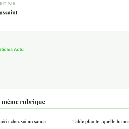
RIT PAR
ussaint
rticles Actu
a même rubrique
uérir chez soi un sauna
Table pliante : quelle forme