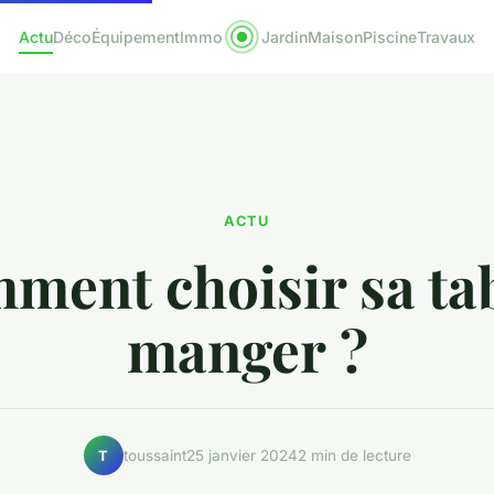
Actu
Déco
Équipement
Immo
Jardin
Maison
Piscine
Travaux
ACTU
ment choisir sa tab
manger ?
toussaint
25 janvier 2024
2 min de lecture
T