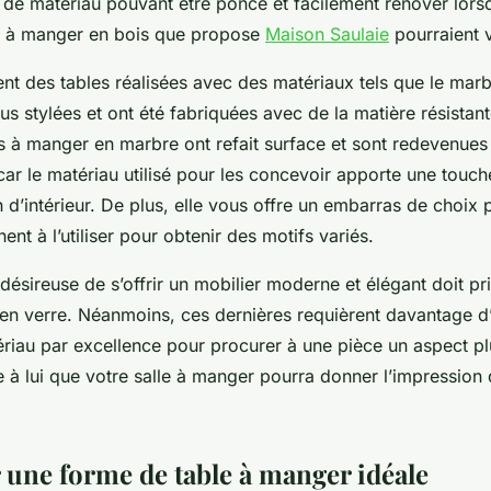
 de matériau pouvant être poncé et facilement rénover lorsq
es à manger en bois que propose
Maison Saulaie
pourraient v
ent des tables réalisées avec des matériaux tels que le marb
lus stylées et ont été fabriquées avec de la matière résistant
es à manger en marbre ont refait surface et sont redevenues
car le matériau utilisé pour les concevoir apporte une touch
 d’intérieur. De plus, elle vous offre un embarras de choix 
nent à l’utiliser pour obtenir des motifs variés.
ésireuse de s’offrir un mobilier moderne et élégant doit priv
 en verre. Néanmoins, ces dernières requièrent davantage d’
ériau par excellence pour procurer à une pièce un aspect pl
à lui que votre salle à manger pourra donner l’impression d
 une forme de table à manger idéale