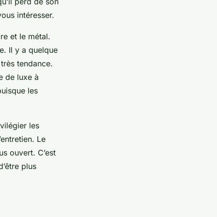
u’il perd de son
ous intéresser.
re et le métal.
e. Il y a quelque
 très tendance.
e de luxe à
puisque les
ilégier les
entretien. Le
us ouvert. C’est
’être plus