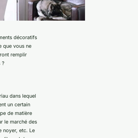
ments décoratifs
le que vous ne
ront remplir
 ?
riau dans lequel
ent un certain
ype de matière
ur le marché des
e noyer, etc. Le