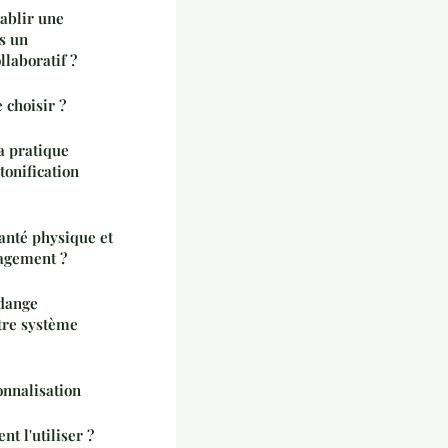
tablir une
s un
laboratif ?
 choisir ?
la pratique
tonification
nté physique et
agement ?
idange
tre système
onnalisation
t l'utiliser ?