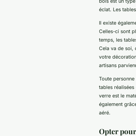
bois est un type
éclat. Les tabl
Il existe égalem
Celles-ci sont p
temps, les tabl
Cela va de soi, 
votre décoration
artisans parvien
Toute personne d
tables réalisées
verre est le mat
également grâce 
aéré.
Opter pour