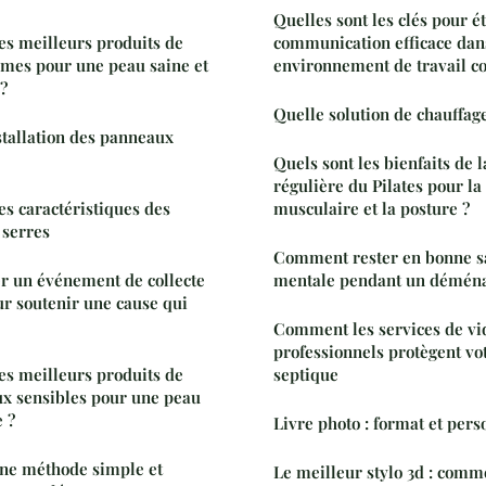
Quelles sont les clés pour é
es meilleurs produits de
communication efficace dan
mmes pour une peau saine et
environnement de travail col
?
Quelle solution de chauffage
nstallation des panneaux
Quels sont les bienfaits de 
régulière du Pilates pour la 
les caractéristiques des
musculaire et la posture ?
 serres
Comment rester en bonne sa
 un événement de collecte
mentale pendant un démén
ur soutenir une cause qui
Comment les services de v
professionnels protègent vo
es meilleurs produits de
septique
ux sensibles pour une peau
e ?
Livre photo : format et pers
une méthode simple et
Le meilleur stylo 3d : commen