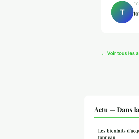
EC
T
to
← Voir tous les a
Actu — Dans l
Les bienfaits d'acq
tonneau