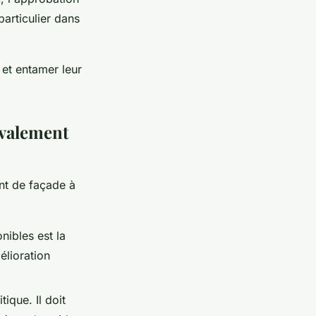
particulier dans
 et entamer leur
avalement
nt de façade à
nibles est la
élioration
tique. Il doit