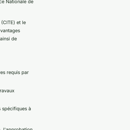
ce Nationale de
 (CITE) et le
avantages
ainsi de
res requis par
travaux
 spécifiques à
, l'approbation