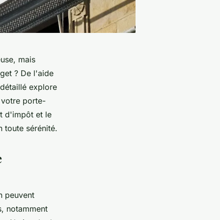
euse, mais
get ? De l'aide
détaillé explore
 votre porte-
 d'impôt et le
 toute sérénité.
e
n peuvent
es, notamment