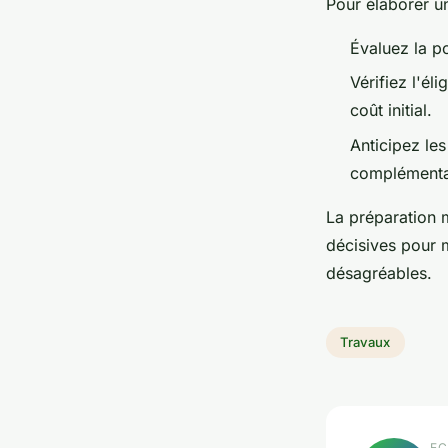
Pour élaborer 
Évaluez la po
Vérifiez l'éli
coût initial.
Anticipez le
complémenta
La préparation m
décisives pour 
désagréables.
Travaux
EC