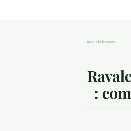
Accueil
›
Travaux
Ravale
: com