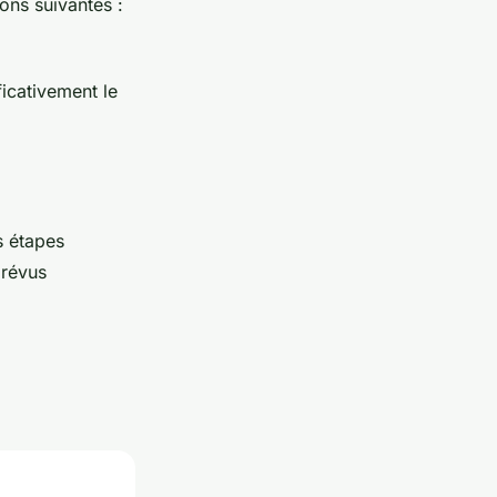
ions suivantes :
ficativement le
s étapes
prévus