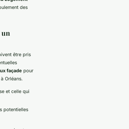
roulement des
r un
oivent être pris
ntuelles
aux façade
pour
 à Orléans.
e et celle qui
s potentielles