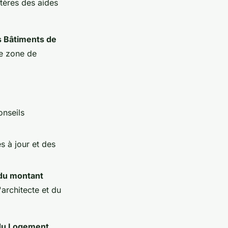
itères des aides
s Bâtiments de
ne zone de
onseils
s à jour et des
du montant
architecte et du
 du Logement