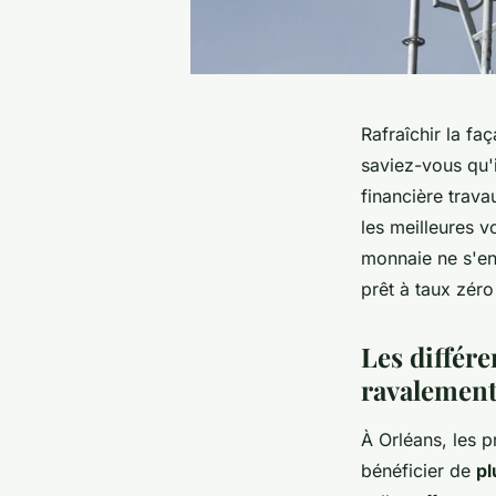
Rafraîchir la f
saviez-vous qu'i
financière trava
les meilleures v
monnaie ne s'en 
prêt à taux zéro
Les différe
ravalement
À Orléans, les p
bénéficier de
pl