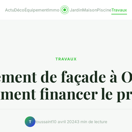
Actu
Déco
Équipement
Immo
Jardin
Maison
Piscine
Travaux
TRAVAUX
ment de façade à 
ment financer le pr
toussaint
10 avril 2024
3 min de lecture
T