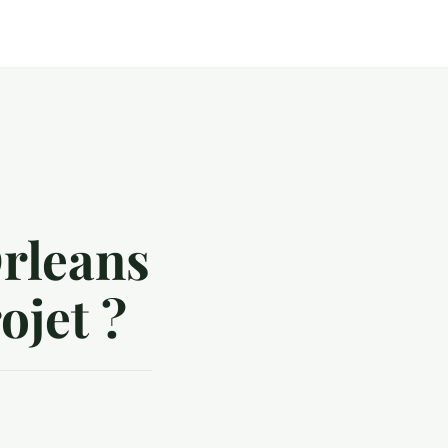
Orleans
ojet ?