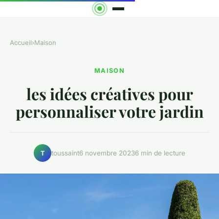
Accueil
›
Maison
MAISON
les idées créatives pour
personnaliser votre jardin
toussaint
6 novembre 2023
6 min de lecture
T