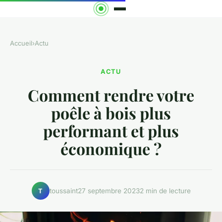
Accueil
›
Actu
ACTU
Comment rendre votre
poêle à bois plus
performant et plus
économique ?
toussaint
27 septembre 2023
2 min de lecture
T